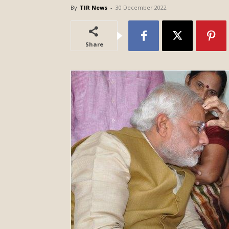
By
TIR News
-
30 December 2022
Share