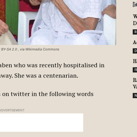
W
D
R
A
CC BY-SA 2.0
, via Wikimedia Commons
D
H
aben who was recently hospitalised in
F
way. She was a centenarian.
R
V
 on twitter in the following words
N
ADVERTISEMENT