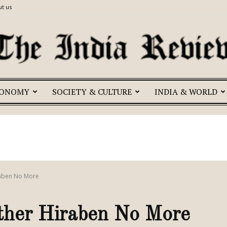
t us
CONOMY
SOCIETY & CULTURE
INDIA & WORLD
The
India
raben No More
ther Hiraben No More