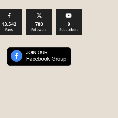
13,542
780
9
Fans
Followers
Subscribers