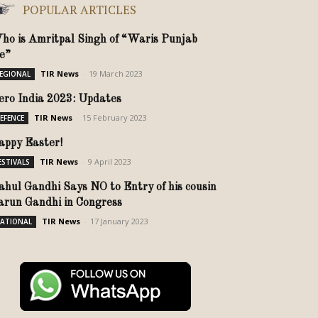
POPULAR ARTICLES
ho is Amritpal Singh of “Waris Punjab
e”
TIR News
-
19 March 2023
EGIONAL
ero India 2023: Updates
TIR News
-
15 February 2023
EFENCE
appy Easter!
TIR News
-
9 April 2023
ESTIVALS
ahul Gandhi Says NO to Entry of his cousin
arun Gandhi in Congress
TIR News
-
17 January 2023
ATIONAL